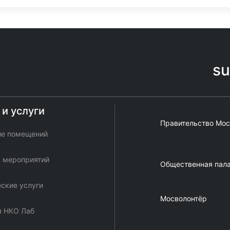
s
и услуги
Правительство Мо
ие помещений
 мероприятий
Общественная пал
ские услуги
Мосволонтёр
я НКО Лаб