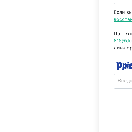
Если вы
восста
По техн
618@du
/ инн о